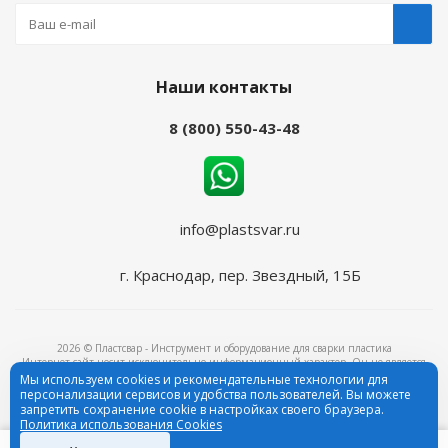
Наши контакты
8 (800) 550-43-48
info@plastsvar.ru
г. Краснодар
,
пер. Звездный, 15Б
2026 © Пластсвар - Инструмент и оборудование для сварки пластика
Интернет-сайт носит исключительно информационный характер. Он не является
объектом рекламы и ни при каких условиях не является публичной офертой,
Мы используем cookies и рекомендательные технологии для
определяемой положениями ч.2 ст.437 Гражданского кодекса Российской Федерации.
персонализации сервисов и удобства пользователей. Вы можете
ИНН: 2311247999, ОГРН: 1172375091899
запретить сохранение cookie в настройках своего браузера.
Политика использования Cookies