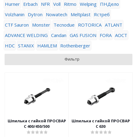
Hurner
Erbach
NFR
Voll
Ritmo
Welping
ПНДело
Volzhanin
Dytron
Nowatech
Meltplast
Ястреб
CTF Sauron
Monster
Tecnodue
ROTORICA
ATLANT
ADVANCE WELDING
Candan
GAS FUSION
FORA
АОСТ
HDC
STANIX
HAMLEM
Rothenberger
Фильтр
Шпилька с гайкой ПРОСВАР
Шпилька с гайкой ПРОСВАР
С 400/450/500
С 630