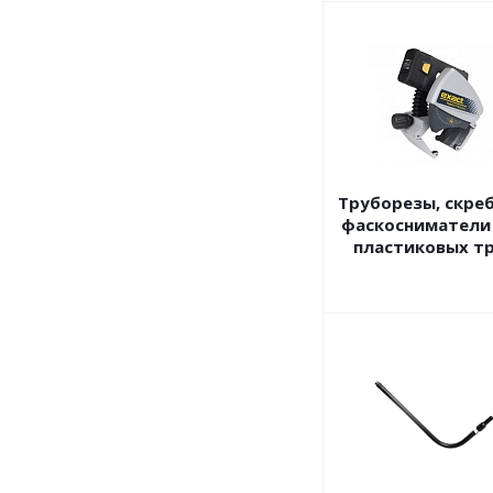
Труборезы, скреб
фаскосниматели
пластиковых т